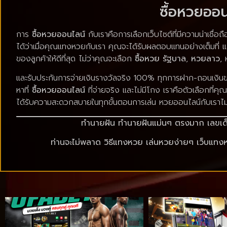
ซื้อหวยออน
การ
ซื้อหวยออนไลน์
กับเราคือการเลือกเว็บไซต์ที่มีความน่าเชื่อถ
ได้ว่าเมื่อคุณแทงหวยกับเรา คุณจะได้รับผลตอบแทนอย่างเต็มที่ แล
ของลูกค้าให้ดีที่สุด ไม่ว่าคุณจะเลือก
ซื้อหวย รัฐบาล
,
หวยลาว
,
และรับประกันการจ่ายเงินรางวัลจริง 100% ทุกการฝาก-ถอนเงินขอ
หาที่
ซื้อหวยออนไลน์
ที่จ่ายจริง และไม่มีโกง เราคือตัวเลือกที
ได้รับความสะดวกสบายในทุกขั้นตอนการเล่น หวยออนไลน์กับเราไม
ทำนายฝัน ทํานายฝันแม่นๆ ตรงมาก เลขเด็ด ท
ท่านจะไม่พลาด วิธีแทงหวย เล่นหวยง่ายๆ เว็บแทงหวย