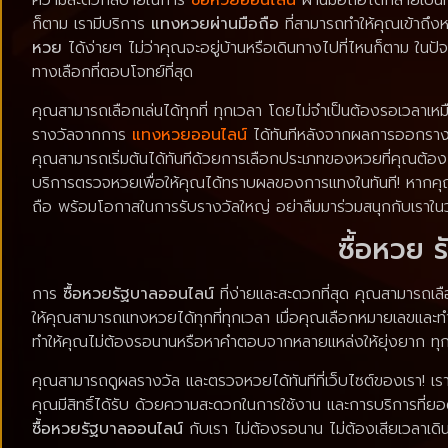
ความสะดวกสบายในการ
ซื้อหวยออนไลน์
ผ่านมือถือได้กลายเป็น
ก็ตาม เรามีบริการ
แทงหวยผ่านมือถือ
ที่สามารถทำให้คุณเข้าถึ
หวย
ได้ง่ายๆ ไม่ว่าคุณจะอยู่บ้านหรือเดินทางไปที่ไหนก็ตาม ใ
ทางเลือกที่ตอบโจทย์ที่สุด
คุณสามารถเลือกเล่นได้ทุกที่ ทุกเวลา โดยไม่จำเป็นต้องรอเวลา
รางวัลจากการ
แทงหวยออนไลน์
ได้ทันทีหลังจากผลการออกรางว
คุณสามารถเริ่มต้นได้ทันทีด้วยการเลือกประเภทของหวยที่คุณต้อ
บริการตรวจหวยเพื่อให้คุณได้ทราบผลของการแทงในทันที! หาก
ถือ พร้อมโอกาสในการรับรางวัลใหญ่ อย่าลืมมาร่วมสนุกกับเราในวัน
ซื้อหวย ร
การ
ซื้อหวยรัฐบาลออนไลน์
ที่ง่ายและสะดวกที่สุด คุณสามารถเลือ
ให้คุณสามารถแทงหวยได้ทุกที่ทุกเวลา เมื่อคุณเลือกหมายเลขแล
ทำให้คุณไม่ต้องรอนานหรือหาคำตอบจากหลายแหล่งให้ยุ่งยาก ทุกค
คุณสามารถดูผลรางวัล และตรวจหวยได้ทันทีที่เว็บไซต์ของเรา! เร
คุณมีสิทธิ์ได้รับ ด้วยความสะดวกในการใช้งาน และการบริการที่ยอด
ซื้อหวยรัฐบาลออนไลน์
กับเรา ไม่ต้องรอนาน ไม่ต้องเสียเวลาเดิ