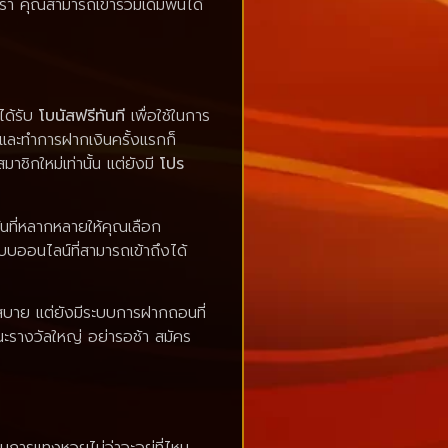
รา คุณสามารถเข้าร่วมเดิมพันได้
น
ได้รับ
โบนัสฟรีทันที
เพื่อใช้ในการ
ร และทำการฝากเงินครั้งแรกก็
าชิกใหม่เท่านั้น แต่ยังมี
โปร
่นที่หลากหลายให้คุณเลือก
บบออนไลน์ที่สามารถเข้าถึงได้
กสบาย แต่ยังมีระบบการฝากถอนที่
ะรางวัลใหญ่ อย่ารอช้า สมัคร