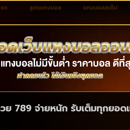
แรก
สูตรแทงบอล
แทงบอลสเต็ป
ียนหวย 789 จ่ายหนัก รับเต็มทุกยอ