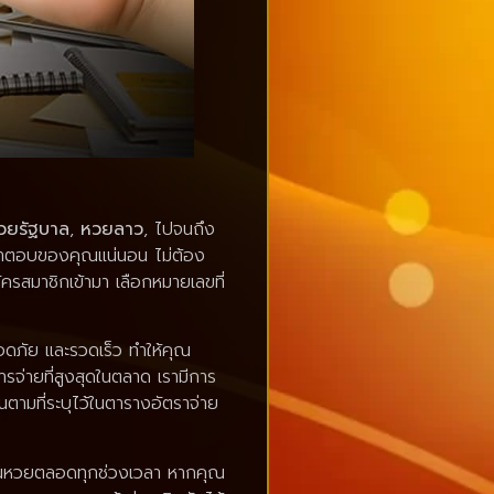
วยรัฐบาล
,
หวยลาว
, ไปจนถึง
ำตอบของคุณแน่นอน ไม่ต้อง
ครสมาชิกเข้ามา เลือกหมายเลขที่
อดภัย และรวดเร็ว ทำให้คุณ
ารจ่ายที่สูงสุดในตลาด เรามีการ
นตามที่ระบุไว้ในตารางอัตราจ่าย
เล่นหวยตลอดทุกช่วงเวลา หากคุณ