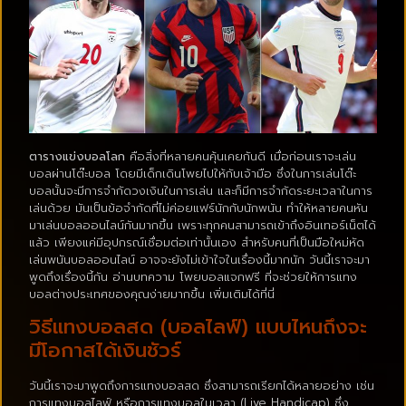
ตารางแข่งบอลโลก
คือสิ่งที่หลายคนคุ้นเคยกันดี เมื่อก่อนเราจะเล่น
บอลผ่านโต๊ะบอล โดยมีเด็กเดินโพยไปให้กับเจ้ามือ ซึ่งในการเล่นโต๊ะ
บอลนั้นจะมีการจำกัดวงเงินในการเล่น และก็มีการจำกัดระยะเวลาในการ
เล่นด้วย มันเป็นข้อจำกัดที่ไม่ค่อยแฟร์นักกับนักพนัน ทำให้หลายคนหัน
มาเล่นบอลออนไลน์กันมากขึ้น เพราะทุกคนสามารถเข้าถึงอินเทอร์เน็ตได้
แล้ว เพียงแค่มีอุปกรณ์เชื่อมต่อเท่านั้นเอง สำหรับคนที่เป็นมือใหม่หัด
เล่นพนันบอลออนไลน์ อาจจะยังไม่เข้าใจในเรื่องนี้มากนัก วันนี้เราจะมา
พูดถึงเรื่องนี้กัน อ่านบทความ โพยบอลแจกฟรี ที่จะช่วยให้การแทง
บอลต่างประเทศของคุณง่ายมากขึ้น เพิ่มเติมได้ที่นี่
วิธีแทงบอลสด (บอลไลฟ์) แบบไหนถึงจะ
มีโอกาสได้เงินชัวร์
วันนี้เราจะมาพูดถึงการแทงบอลสด ซึ่งสามารถเรียกได้หลายอย่าง เช่น
การแทงบอลไลฟ์ หรือการแทงบอลในเวลา (Live Handicap) ซึ่ง