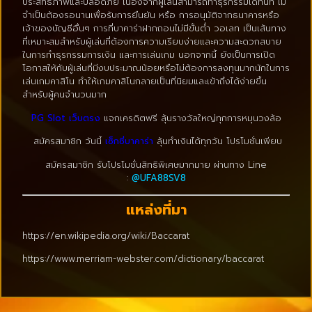
ประสิทธิภาพและปลอดภัย เนื่องจากผู้เล่นสามารถทำธุรกรรมได้ทันที ไม่
จำเป็นต้องรอนานเพื่อรับการยืนยัน หรือ การอนุมัติจากธนาคารหรือ
เจ้าของบัญชีอื่นๆ การที่บาคาร่าฝากถอนไม่มีขั้นต่ำ วอเลท เป็นเส้นทาง
ที่เหมาะสมสำหรับผู้เล่นที่ต้องการความเรียบง่ายและความสะดวกสบาย
ในการทำธุรกรรมการเงิน และการเล่นเกม นอกจากนี้ ยังเป็นการเปิด
โอกาสให้กับผู้เล่นที่มีงบประมาณน้อยหรือไม่ต้องการลงทุนมากนักในการ
เล่นเกมคาสิโน ทำให้เกมคาสิโนกลายเป็นที่นิยมและเข้าถึงได้ง่ายขึ้น
สำหรับผู้คนจำนวนมาก
PG Slot เว็บตรง
แจกเครดิตฟรี ลุ้นรางวัลใหญ่ทุกการหมุนวงล้อ
สมัครสมาชิก วันนี้
เซ็กซี่บาคาร่า
ลุ้นทำเงินได้ทุกวัน โปรโมชั่นเพียบ
สมัครสมาชิก รับโปรโมชั่นสิทธิพิเศษมากมาย ผ่านทาง Line
:
@UFA88SV8
แหล่งที่มา
https://en.wikipedia.org/wiki/Baccarat
https://www.merriam-webster.com/dictionary/baccarat