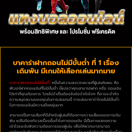
บาคาร่าฝากถอนไม่มีขั้นต่ำ ที่ 1 เรื่อง
เดิมพัน มีเกมให้เลือกเล่นมากมาย
บาคาร่าฝากถอนไม่มีขั้นต่ำ
หนึ่งในความสะดวกสบายที่ผู้เล่นค้นพบ คือ
ฟีเจอร์ฝากถอนเงินที่ไม่มีขั้นต่ำ นี้แปลว่าคุณสามารถฝาก หรือ ถอนเงิน
ได้เท่าที่คุณต้องการ โดยไม่จำเป็นต้องรับข้อจำกัดใดๆ ที่อาจจะจำกัด
ความสนุกสนานของคุณในการเล่นเกมนี้ การเล่นบาคาร่าโดยไม่มีขั้นต่ำ
ในการถอนเงินมีความยืดหยุ่นมาก
สามารถเป็นทางเลือกที่ดีสำหรับผู้เล่นที่ต้องการความเสี่ยงของการเดิม
พัน แต่ไม่ต้องกังวลเรื่องขั้นต่ำในการถอนเงิน นี่เป็นการแสดงความ
เข้าใจและรับฟังความต้องการของผู้เล่น เพื่อให้พวกเขาสามารถ
เพลิดเพลินกับการเล่นบาคาร่าได้อย่างสบายใจ และไม่ต้องกังวลในเรื่อง