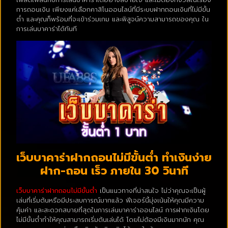
การถอนเงิน เพียงแค่เลือกคาสิโนออนไลน์ที่มีระบบฝากถอนเงินที่ไม่มีขั้น
ต่ำ และคุณก็พร้อมที่จะเข้าร่วมเกม และพิสูจน์ความสามารถของคุณ ใน
การเล่นบาคาร่าได้ทันที
เว็บบาคาร่าฝากถอนไม่มีขั้นต่ำ ทำเงินง่าย
ฝาก-ถอน เร็ว ภายใน 30 วินาที
เว็บบาคาร่าฝากถอนไม่มีขั้นต่ำ
เป็นแนวทางที่น่าสนใจ ไม่ว่าคุณจะเป็นผู้
เล่นที่เริ่มต้นหรือมีประสบการณ์มากแล้ว ฟีเจอร์นี้มุ่งเน้นให้คุณมีความ
คุ้มค่า และสะดวกสบายที่สุดในการเล่นบาคาร่าออนไลน์ การฝากเงินโดย
ไม่มีขั้นต่ำทำให้คุณสามารถเริ่มต้นเล่นได้ โดยไม่ต้องมีเงินมากนัก คุณ