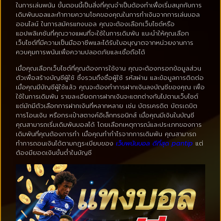
ในการเล่นพนัน ขั้นตอนนี้เป็นสิ่งที่คุณจำเป็นต้องทำเพื่อเริ่มสนุกกับการ
เดิมพันบอลและท้าทายความโชคของคุณในการทำเงินจากการเล่นบอล
ออนไลน์ ในการสมัครแทงบอล คุณจะต้องเลือกเว็บไซต์หรือ
แอปพลิเคชันที่คุณวางแผนที่จะใช้ในการเดิมพัน แนะนำให้คุณเลือก
เว็บไซต์ที่มีความเป็นมืออาชีพและได้รับใบอนุญาตจากหน่วยงานการ
ควบคุมการพนันเพื่อความปลอดภัยและเชื่อถือได้
เมื่อคุณเลือกเว็บไซต์ที่คุณต้องการใช้งาน คุณจะต้องกรอกข้อมูลส่วน
ตัวเพื่อสร้างบัญชีผู้ใช้ ซึ่งรวมถึงชื่อผู้ใช้ รหัสผ่าน และข้อมูลการติดต่อ
เมื่อคุณมีบัญชีผู้ใช้แล้ว คุณจะต้องทำการฝากเงินลงบัญชีของคุณ เพื่อ
ใช้ในการเดิมพัน รายละเอียดการฝากเงินจะแตกต่างกันไปตามเว็บไซต์
แต่มักมีตัวเลือกการฝากเงินที่หลากหลาย เช่น บัตรเครดิต บัตรเดบิต
การโอนเงิน หรือกระเป๋าสตางค์อิเล็กทรอนิกส์ เมื่อคุณมีเงินในบัญชี
คุณสามารถเริ่มเดิมพันบอลได้ โดยเลือกเหตุการณ์และประเภทของการ
เดิมพันที่คุณต้องการทำ เมื่อคุณทำกำไรจากการเดิมพัน คุณสามารถ
ทำการถอนเงินได้ตามกฎระเบียบของ
เว็บพนันบอล ดีที่สุด pantip
แต่
ต้องมียอดเงินขั้นต่ำในบัญชี