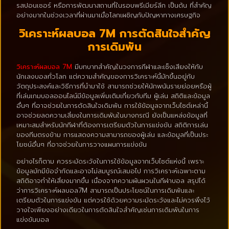
รสปอนเซอร์ หรือการพัฒนาสถานที่ในรอบพรีเมียร์ลีก เป็นต้น ที่สำคัญ
อย่างมากในช่วงเวลาที่ผ่านมาเมื่อโลกเผชิญกับปัญหาทางเศรษฐกิจ
วิเคราะห์ผลบอล 7M การตัดสินใจสำคัญ
การเดิมพัน
วิเคราะห์ผลบอล 7M
มีบทบาทสำคัญในวงการกีฬาและเซ็งเสียงให้กับ
นักเลงบอลทั่วโลก แต่ความสำคัญของการวิเคราะห์นี้มักขึ้นอยู่กับ
วัตถุประสงค์และวิธีการที่นำมาใช้ สามารถช่วยให้นักพนันรายย่อยหรือผู้
ที่เล่นเกมบอลออนไลน์มีข้อมูลเพิ่มเติมเกี่ยวกับทีม ผู้เล่น สถิติและข้อมูล
อื่นๆ ที่อาจช่วยในการตัดสินใจเดิมพัน การใช้ข้อมูลจากเว็บไซต์เหล่านี้
อาจช่วยลดความเสี่ยงในการเดิมพันในบางกรณี ยังเป็นแหล่งข้อมูลที่
เหมาะสมสำหรับนักกีฬาที่ต้องการเตรียมตัวในการแข่งขัน สถิติการเล่น
ของทีมตรงข้าม การแสดงความสามารถของผู้เล่น และข้อมูลที่เป็นประ
โยชน์อื่นๆ ที่อาจช่วยในการวางแผนการแข่งขัน
อย่างไรก็ตาม ควรระมัดระวังในการใช้ข้อมูลจากเว็บไซต์แห่งนี้ เพราะ
ข้อมูลมักมีข้อจำกัดและอาจไม่สมบูรณ์เสมอไป การวิเคราะห์เฉพาะตาม
สถิติอาจทำให้เสี่ยงมากขึ้น เนื่องจากความผันผวนในกีฬาบอล สรุปได้
ว่าการวิเคราะห์ผลบอล7M สามารถเป็นประโยชน์ในการเดิมพันและ
เตรียมตัวในการแข่งขัน แต่ควรใช้ด้วยความระมัดระวังและไม่ควรพึงไว้
วางใจเพียงอย่างเดียวในการตัดสินใจสำคัญเช่นการเดิมพันในการ
แข่งขันบอล