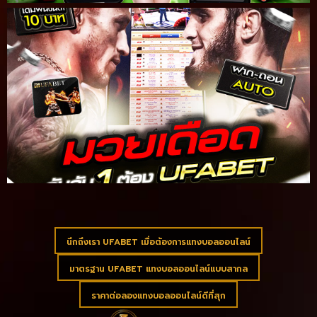
นึกถึงเรา UFABET เมื่อต้องการแทงบอลออนไลน์
มาตรฐาน UFABET แทงบอลออนไลน์แบบสากล
ราคาต่อลองแทงบอลออนไลน์ดีที่สุก