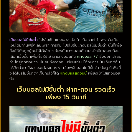
เว็บบอลไม่มีขั้นต่ำ
โปรโมชั่น แทงบอล เป็นใครก็อยากได้ เพราะไม่เสีย
เงินได้มากันฟรีๆเลยเพราะการที่มี โปรโมชั่นแทงบอลไม่มีขั้นต่ำ นั้นก็เพื่อ
ที่จะไว้ดึงดูดผู้คนให้ได้เข้ามาเล่นพนันแทงบอลกัน และยิ่งมีเยอะคนก็จะ
เลือกเว็บนั้นๆเพื่อที่จะใช้เข้ามาแทงบอลกัน
เเทงบอล 77
ซึ่งบอกได้เลย
ว่ามีอยู่ทุกทีอย่างแน่นอนซึ่งอาจจะเปรียบเทียบได้กับการเป็นเว็บที่ดีกัน
ได้อีกด้วย จึงอาจจะต้องมองหา เว็บพนันบอลไม่มีขั้นต่ำ กันดู ก็เพื่อที่
จะได้โปรโมชั่นที่ดีๆเก็บกันไว้ก็ได้
แทงบอลสดวันนี้
เพียงเข้าไปแทงบอล
กัน
เว็บบอลไม่มีขั้นต่ำ ฝาก-ถอน รวดเร็ว
เพียง 15 วินาที