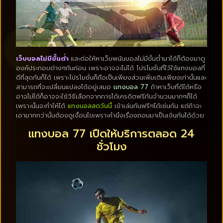
เว็บบอลไม่มีขั้นต่ำ
และต่อให้หาเว็บพนันบอลไม่มีขั้นต่ำมาได้ก็ต้องมาดู
องค์ประกอบต่างๆกันก่อน เพราะอาจจะไม่ได้ โปรโมชั่นที่ไว้ใช้แทงบอลที่
ดีที่สุดกันก็ได้ เพราะโปรโมชั่นก็ถือเป็นเพียงส่วนเพิ่มเติมเพียงเท่านั้นและ
สามารถที่จะเปลี่ยนแปลงได้อยู่เสมอ
เเทงบอล 77
ถ้าหาเว็บที่ดีได้หรือ
อาจไม่ได้ก็อาจจะใช้วิธีเลือกจากการได้เครดิตฟรีกันจำนวนมากๆก็ได้
เพราะนั้นจะทำให้ได้
แทงบอลสดวันนี้
เข้าเล่นกันฟรีๆได้เช่นกัน แต่ถ้าจะ
เอามากกว่านั้นต้องดูเงื่อนไขเพราะคำนึงเรื่องถอนมาเป็นเงินกันได้ด้วย
แทงบอล 77 เปืดให้บริการตลอด 24
ชั่วโมง