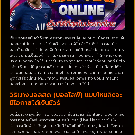
เว็บแทงบอลขั้นต่ำ5บาท
คือสิ่งที่หลายคนคุ้นเคยกันดี เมื่อก่อนเราจะเล่น
บอลผ่านโต๊ะบอล โดยมีเด็กเดินโพยไปให้กับเจ้ามือ ซึ่งในการเล่นโต๊ะ
บอลนั้นจะมีการจำกัดวงเงินในการเล่น และก็มีการจำกัดระยะเวลาในการ
เล่นด้วย มันเป็นข้อจำกัดที่ไม่ค่อยแฟร์นักกับนักพนัน ทำให้หลายคนหัน
มาเล่นบอลออนไลน์กันมากขึ้น เพราะทุกคนสามารถเข้าถึงอินเทอร์เน็ตได้
แล้ว เพียงแค่มีอุปกรณ์เชื่อมต่อเท่านั้นเอง สำหรับคนที่เป็นมือใหม่หัด
เล่นพนันบอลออนไลน์ อาจจะยังไม่เข้าใจในเรื่องนี้มากนัก วันนี้เราจะมา
พูดถึงเรื่องนี้กัน อ่านบทความ โพยบอลแจกฟรี ที่จะช่วยให้การแทง
บอลต่างประเทศของคุณง่ายมากขึ้น เพิ่มเติมได้ที่นี่
วิธีแทงบอลสด (บอลไลฟ์) แบบไหนถึงจะ
มีโอกาสได้เงินชัวร์
วันนี้เราจะมาพูดถึงการแทงบอลสด ซึ่งสามารถเรียกได้หลายอย่าง เช่น
การแทงบอลไลฟ์ หรือการแทงบอลในเวลา (Live Handicap) ซึ่ง
เป็นการเดิมพันในอีกรูปแบบหนึ่งที่กำลังเป็นที่นิยมในหมู่นักพนันทั้งหลาย
และมีข้อดีหลายอย่าง ช่วยเพิ่มความสนุกในระหว่างดูการแข่งขัน แบบ