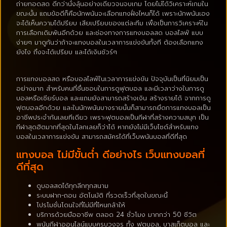
ถ่ายทอดสด ดีกว่านั่งลุ้นอย่างเดียวจนจบเกม โดยไม่ได้วิเคราะห์เกมใน
ขณะนั้น แถมข้อดีก็คือนักพนันจะเลือกแทงฝั่งไหนก็ได้ เพราะนักพนันเอง
จะได้เห็นความได้ปรียบ เสียเปรียบของแต่ละทีม เพื่อเป็นการวิเคราะห์ใน
การเลือกเดิมพันอีกด้วย และช่องทางการแทงบอลสด บอลไลฟ์ แบบ
ง่ายๆ มาดูกันว่าถ้าจะแทงบอลในเวลาการแข่งขันทั้งที ต้องเลือกแทง
ยังไง ถึงจะได้เปรียบ และได้เงินชัวร์ๆ
การแทงบอลสด หรือบอลไลฟ์ในเวลาการแข่งขัน ปัจจุบันเป็นที่นิยมเป็น
อย่างมาก สำหรับคนที่ชื่นชอบในการดูฟุตบอล และมีเวลาว่างในการดู
บอลหรือเชียร์บอล และแถมยังสามารถสร้างเงิน สร้างรายได้ จากการดู
ฟุตบอลอีกด้วย และในนักพนันบางรายนั้นก็สามารถยึดการแทงบอลเป็น
อาชีพประจำกันเลยทีเดียว เพราะฟุตบอลเป็นกีฬาที่สร้างความสนุก เป็น
กีฬาสุดฮิตมากที่สุดในโลกเลยก็ว่าได้ หากยังไม่มีเว็บไซต์สำหรับแทง
บอลในเวลาการแข่งขัน สามารถสมัครได้ที่เว็บพนันบอลที่ดีที่สุด
แทงบอล ไม่มีขั้นต่ำ ดีอย่างไร เว็บแทงบอลที่
ดีที่สุด
ดูบอลสดได้ทุกลีกทุกสนาม
ระบบฝาก-ถอน อัตโนมัติ ที่รวดเร็วที่สุดในขณะนี้
โปรโมชั่นโดนใจที่ไม่มีที่ไหนกล้าให้
บริการด้วยมืออาชีพ ตลอด 24 ชั่วโมง มากกว่า 50 ชีวิต
พนันกีฬาออนไลน์แบบครบวงจร ทั้ง ฟุตบอล, บาสเก็ตบอล และ