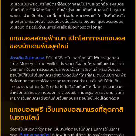
เติมเงินเป็นเพียงแค่รหัสบัตรที่ได้รับจากสลิปในร้านสะดวกซื้อ รหัสบัตร
เติมเงินที่เอาไว้ใช้สำหรับการเติมเข้าสู่ระบบเกมซึ่งเงินในส่วนนี้เป็นรูปแบบ
ของการฝากเงินเข้าสู่ระบบที่ค่อนข้างอันตรายเพราะถ้าใครมีรหัสบัตรคือ
ผู้ที่จะได้ถือครองเงินจำนวนนั้นดังนั้นเมื่อจะเติมเงินเข้าสู่ระบบด้วยบัตร
เติมเงินจะต้องรีบดำเนินการให้เสร็จสิ้นอย่างรวดเร็วที่สุด
แทงบอลสดยูฟ่าเบท เปิดโลกการแทงบอล
ของนักเดิมพันยุคใหม่
บัตรเติมเงินแทงบอล
ที่นิยมใช้ที่สุดในเวลานี้คงหนีไม่พ้นตระกูลของ
True Money , True wallet ทั้งหลาย ซึ่งส่วนใหญ่จะเป็นเหล่าบรรดา
Gamer ที่ใช้วิธีการเติมเงินในลักษณะนี้วิธีการใช้งานสำหรับเว็บพนัน
ออนไลน์ก็เป็นไปในลักษณะเดียวกันดังนั้นถ้าใครที่เคยเติมเงินเข้าเกมเพื่อ
ซื้อไอเทมต่างๆบอกได้เลยว่าคุณจะสามารถทำแบบเดียวกันได้กับเว็บ
แทงบอลออนไลน์เช่นเดียวกันดังนั้นมันจึงเป็นเรื่องที่สะดวกสบายมาก
สำหรับคนที่ใช้ช่องทางของการเติมเงินเข้าเกมอยู่แล้วคุณจะสามารถทำ
รายการในลักษณะเดียวกันกับเว็บแทงบอลออนไลน์แห่งนี้ได้อีกด้วย
แทงบอลฟรี เว็บแทงบอลมาแรงที่สุดคาสิ
โนออนไลน์
ถือว่าเป็นแนวคิดที่ถูกออกแบบมาเพื่อตอบรับกับกระแสการให้บริการ
ของ
เว็บแทงบอลยุคใหม่
ที่นักพนันจะเห็นได้ว่าเมื่อเราเข้าสู่การวางเดิม