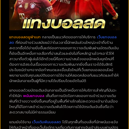
แทงบอลสดยูฟ่าเบท
กลายเป็นแนวคิดของการให้บริการ
เว็บแทงบอล
สด
ที่ค่อนข้างร่วมสมัยแม้ว่าในเวลานี้นักพนันส่วนใหญ่จะเข้าถึงร้าน
สะดวกซื้อได้ง่ายยิ่งขึ้นแต่ช่องทางของการวางเดิมพันผ่านบัตรเติมเงิน
ก็ยังเป็นอีกหนึ่งทางเลือกที่น่าสนใจและยังไม่ทิ้งหลักฐานใดๆเอาไว้ให้
สาวมาถึงตัวผู้เล่นได้อีกด้วยนี่คือความน่าสนใจของนักพนันยุคใหม่ที่
ต้องการอิสระในเรื่องของการวางเดิมพันมากยิ่งขึ้นเราจะได้รับสิทธิ
ประโยชน์ต่างๆจากข้อกำหนดและเงื่อนไขใหม่ที่เว็บแทงบอลออนไลน์
พยายามปรับคุณสมบัติของการใช้งานให้สอดคล้องกับแนวคิดและทำให้
นักพนันกลายเป็นผู้ที่มีความได้เปรียบโดยอัตโนมัติ
แทงบอลด้วยบัตรเติมเงินกลายเป็นอีกหนึ่งการให้บริการสำคัญที่มันจะ
ทำให้นัก
พนันแทงบอล
เห็นถึงการเปิดโอกาสของการเข้าร่วมวางเดิม
พันที่กว้างขวางยิ่งขึ้นคนที่อยู่ในพื้นที่ห่างไกลไม่สะดวกจะเข้ามาในเมือง
ใหญ่ก็มีโอกาสเข้าร่วมวางเดิมพันได้โดยการใช้บัตรเติมเงินซึ่งถือว่า
สะดวกสบายไม่มีค่าธรรมเนียม
แถมยังใช้งาน
เว็บเดิมพันบอลสด
ได้ในทุกพื้นที่รอบสิ่งที่นักพนันจะแจ้ง
ให้กับเจ้าหน้าที่ของเว็บไซต์ทราบเกี่ยวกับการฝากเงินเข้าสู่ระบบผ่านบัตร