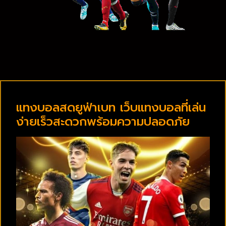
แทงบอลสดยูฟ่าเบท เว็บแทงบอลที่เล่น
ง่ายเร็วสะดวกพร้อมความปลอดภัย