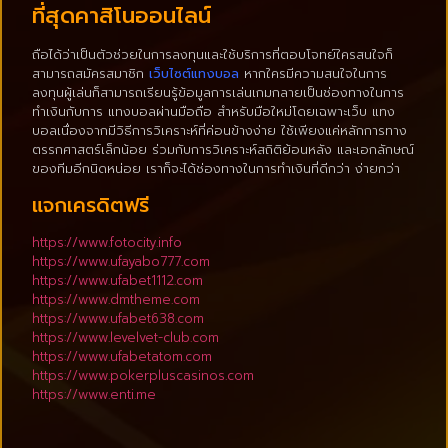
ที่สุดคาสิโนออนไลน์
ถือได้ว่าเป็นตัวช่วยในการลงทุนและใช้บริการที่ตอบโจทย์ใครสนใจก็
สามารถสมัครสมาชิก
เว็บไซต์แทงบอล
หากใครมีความสนใจในการ
ลงทุนผู้เล่นก็สามารถเรียนรู้ข้อมูลการเล่นเกมกลายเป็นช่องทางในการ
ทำเงินกับการ แทงบอลผ่านมือถือ สำหรับมือใหม่โดยเฉพาะเว็บ แทง
บอลเนื่องจากมีวิธีการวิเคราะห์ที่ค่อนข้างง่าย ใช้เพียงแค่หลักการทาง
ตรรกศาสตร์เล็กน้อย ร่วมกับการวิเคราะห์สถิติย้อนหลัง และเอกลักษณ์
ของทีมอีกนิดหน่อย เราก็จะได้ช่องทางในการทำเงินที่ดีกว่า ง่ายกว่า
แจกเครดิตฟรี
https://www.fotocity.info
https://www.ufayabo777.com
https://www.ufabet1112.com
https://www.dmtheme.com
https://www.ufabet638.com
https://www.levelvet-club.com
https://www.ufabetatom.com
https://www.pokerpluscasinos.com
https://www.enti.me