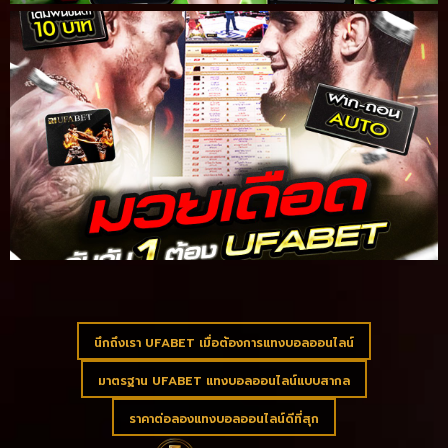
นึกถึงเรา UFABET เมื่อต้องการแทงบอลออนไลน์
มาตรฐาน UFABET แทงบอลออนไลน์แบบสากล
ราคาต่อลองแทงบอลออนไลน์ดีที่สุก