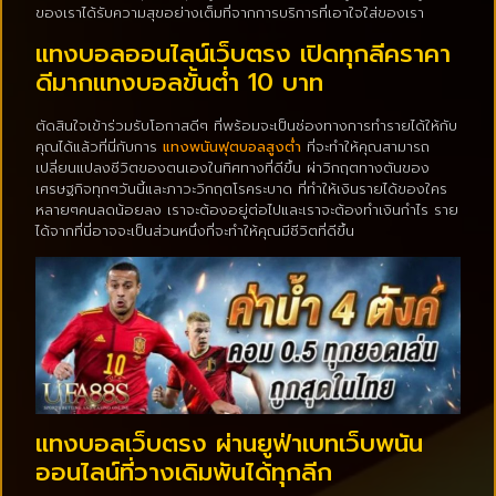
ของเราได้รับความสุขอย่างเต็มที่จากการบริการที่เอาใจใส่ของเรา
แทงบอลออนไลน์เว็บตรง เปิดทุกลีคราคา
ดีมากแทงบอลขั้นต่ำ 10 บาท
ตัดสินใจเข้าร่วมรับโอกาสดีๆ ที่พร้อมจะเป็นช่องทางการทำรายได้ให้กับ
คุณได้แล้วที่นี่กับการ
แทงพนันฟุตบอลสูงต่ำ
ที่จะทำให้คุณสามารถ
เปลี่ยนแปลงชีวิตของตนเองในทิศทางที่ดีขึ้น ผ่าวิกฤตทางตันของ
เศรษฐกิจทุกๆวันนี้และภาวะวิกฤตโรคระบาด ที่ทำให้เงินรายได้ของใคร
หลายๆคนลดน้อยลง เราจะต้องอยู่ต่อไปและเราจะต้องทำเงินกำไร ราย
ได้จากที่นี่อาจจะเป็นส่วนหนึ่งที่จะทำให้คุณมีชีวิตที่ดีขึ้น
แทงบอลเว็บตรง ผ่านยูฟ่าเบทเว็บพนัน
ออนไลน์ที่วางเดิมพันได้ทุกลีก