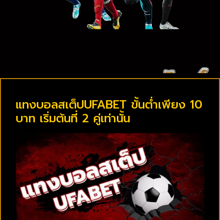
แทงบอลสเต็ปUFABET ขั้นต่ำเพียง 10
บาท เริ่มต้นที่ 2 คู่เท่านั้น