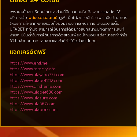
เพราะฉะนั้นสมาชิกคนไทยและท่านที่มีความสนใจ ก็จะสามารถสมัครใช้
บริการเว็บ
พนันบอลออนไลน์
ยูฟ่าเบ็ดได้อย่างมั่นใจ เพราะมีรูปแบบการ
ให้บริการที่หลากหลายรวมทั้งยังมีระบบการให้บริการ เล่นบอลสเต็ป
UFABET ที่ท่านจะสามารถใช้บริการได้อย่างสนุกสนานมีกติกาการเล่นที่
ง่ายๆ มีขั้นต่ำในการใช้บริการด้วยเงินเพียงเล็กน้อย แต่สามารถทำกำไร
ได้เป็นจำนวนมาก เล่นง่ายและทำกำไรได้อย่างแน่นอน
แจกเครดิตฟรี
https://www.enti.me
https://www.fotocity.info
https://www.ufayabo777.com
https://www.ufabet1112.com
https://www.dmtheme.com
https://www.ufabet638.com
https://www.ufasure.com
https://www.ufa567.com
https://www.ufapork.com