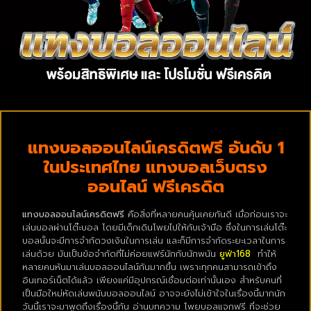
แทงบอลออนไลน์เครดิตฟรี
อันดับ 1
ในประเทศไทย แทงบอลเว็บตรง
ออนไลน์ ฟรีเครดิต
แทงบอลออนไลน์เครดิตฟรี
คือสิ่งที่หลายคนคุ้นเคยกันดี เมื่อก่อนเราจะ
เล่นบอลผ่านโต๊ะบอล โดยมีเด็กเดินโพยไปให้กับเจ้ามือ ซึ่งในการเล่นโต๊ะ
บอลนั้นจะมีการจำกัดวงเงินในการเล่น และก็มีการจำกัดระยะเวลาในการ
เล่นด้วย มันเป็นข้อจำกัดที่ไม่ค่อยแฟร์นักกับนักพนัน
ยูฟ่า168
ทำให้
หลายคนหันมาเล่นบอลออนไลน์กันมากขึ้น เพราะทุกคนสามารถเข้าถึง
อินเทอร์เน็ตได้แล้ว เพียงแค่มีอุปกรณ์เชื่อมต่อเท่านั้นเอง สำหรับคนที่
เป็นมือใหม่หัดเล่นพนันบอลออนไลน์ อาจจะยังไม่เข้าใจในเรื่องนี้มากนัก
วันนี้เราจะมาพูดถึงเรื่องนี้กัน อ่านบทความ โพยบอลแจกฟรี ที่จะช่วย