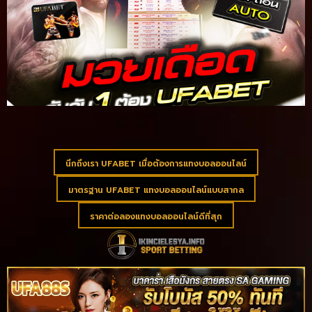
นึกถึงเรา UFABET เมื่อต้องการแทงบอลออนไลน์
มาตรฐาน UFABET แทงบอลออนไลน์แบบสากล
ราคาต่อลองแทงบอลออนไลน์ดีที่สุก