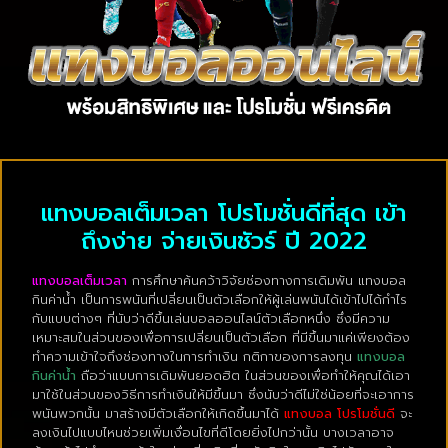
แทงบอลเต็มเวลา โปรโมชั่นดีที่สุด เข้า
ถึงง่าย จ่ายเงินชัวร์ ปี 2022
แทงบอลเต็มเวลา
การศึกษาค้นคว้าวิจัยช่องทางการเดิมพัน แทงบอล
กินค่าน้ํา เป็นการพนันที่เปลี่ยนเป็นตัวเลือกให้ผู้เล่นพนันได้เข้าไปได้กำไร
กับแบบต่างๆ ที่นับว่าดีขึ้นเล่นบอลออนไลน์ตัวเลือกหนึ่ง ซึ่งมีความ
เหมาะสมในส่วนของเพื่อการเปลี่ยนเป็นตัวเลือก ที่มีขึ้นมาแค่เพียงต้อง
ทำความเข้าใจถึงช่องทางในการทำเงิน กติกาของการลงทุน
แทงบอล
กินค่าน้ำ
ถือว่าแบบการเดิมพันยอดฮิต ในส่วนของเพื่อทำให้คุณได้เอา
มาใช้ในส่วนของวิธีการทำเงินให้มีขึ้นมา ซึ่งนับว่าดีไม่ใช่น้อยที่จะเอาการ
พนันพวกนั้น มาสร้างมีตัวเลือกให้เกิดขึ้นมาได้
แทงบอล โปรโมชั่นดี
จะ
ลงเงินไปแบบไหนช่วยเพิ่มเงื่อนไขที่ดีโดยยิ่งไปกว่านั้น บางเวลาอาจ