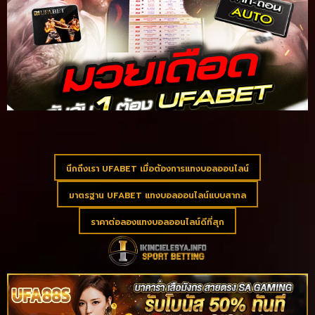
นึกถึงเรา UFABET เมื่อต้องการแทงบอลออนไลน์
มาตรฐาน UFABET แทงบอลออนไลน์แบบสากล
ราคาต่อลองแทงบอลออนไลน์ดีที่สุก