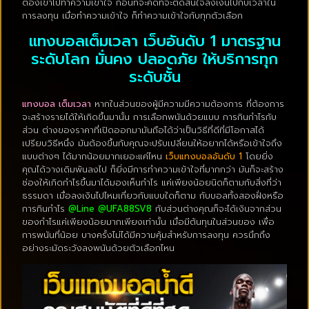
ต้องเข้าไปทำความเข้าใจ ก่อนที่จะคิดที่จะตัดสินใจลงเงินไปกับเวลาใน
การลงทุน เมื่อทำความเข้าใจ ก็ทำความเข้าใจกับทุกตัวเลือก
แทงบอลเต็มเวลา เว็บอันดับ 1 มาตรฐาน
ระดับโลก มั่นคง ปลอดภัย ให้บริการทุก
ระดับชั้น
แทงบอล เต็มเวลา
หากในส่วนของผู้มีความมีความต้องการ ที่ต้องการ
จะสร้างรายได้ให้เกิดขึ้นมานั้น การเลือกพนันด้วยแบบ การกินกำไรกับ
ส่วน ต่างของราคาที่เปิดออกมามันถือได้ว่าเป็นวิธีที่ดีที่มีโอกาสได้
เปรียบวิธีหนึ่ง มันต้องขึ้นกับคุณจะปรับเปลี่ยนให้อยากได้หรือเข้าใจถึง
แบบต่างๆ ได้มากน้อยมากเยอะแค่ไหน
เว็บแทงบอลอันดับ 1
โดยยิ่ง
คุณได้วางเดิมพันลงไป ก็ยิ่งมีการทำความเข้าใจที่มากกว่า มันก็จะสร้าง
ช่องให้เกิดกำไรขึ้นมาได้มองเห็นกำไร แค่เพียงน้อยนิดก็ตามกับสิ่งที่ว่า
ธรรมดา เมื่อลงเงินไปไหมเกี่ยวกับแบบใดก็ตาม กับบอลทั้งสองฝั่งหรือ
การกินกำไร
@Line @UFA88SV8
กับส่วนต่างคุณก็จะได้เงินจากส่วน
ของกำไรแค่เพียงน้อยมากเพียงเท่านั้น เมื่อมีต้นทุนในส่วนของ เพื่อ
การพนันที่น้อย บางครั้งไม่ได้มีความคุ้มสำหรับการลงทุน ควรนึกถึง
อย่างระมัดระวังลงพนันด้วยตัวเลือกไหน