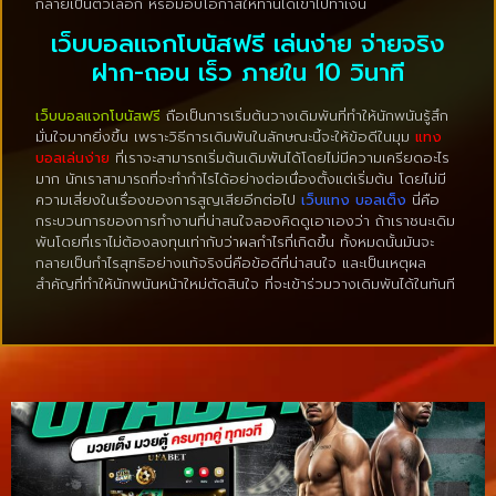
กลายเป็นตัวเลือก หรือมอบโอกาสให้ท่านได้เข้าไปทำเงิน
เว็บบอลแจกโบนัสฟรี เล่นง่าย จ่ายจริง
ฝาก-ถอน เร็ว ภายใน 10 วินาที
เว็บบอลแจกโบนัสฟรี
ถือเป็นการเริ่มต้นวางเดิมพันที่ทำให้นักพนันรู้สึก
มั่นใจมากยิ่งขึ้น เพราะวิธีการเดิมพันในลักษณะนี้จะให้ข้อดีในมุม
แทง
บอลเล่นง่าย
ที่เราจะสามารถเริ่มต้นเดิมพันได้โดยไม่มีความเครียดอะไร
มาก นักเราสามารถที่จะทำกำไรได้อย่างต่อเนื่องตั้งแต่เริ่มต้น โดยไม่มี
ความเสี่ยงในเรื่องของการสูญเสียอีกต่อไป
เว็บแทง บอลเต็ง
นี่คือ
กระบวนการของการทำงานที่น่าสนใจลองคิดดูเอาเองว่า ถ้าเราชนะเดิม
พันโดยที่เราไม่ต้องลงทุนเท่ากับว่าผลกำไรที่เกิดขึ้น ทั้งหมดนั้นมันจะ
กลายเป็นกำไรสุทธิอย่างแท้จริงนี่คือข้อดีที่น่าสนใจ และเป็นเหตุผล
สำคัญที่ทำให้นักพนันหน้าใหม่ตัดสินใจ ที่จะเข้าร่วมวางเดิมพันได้ในทันที