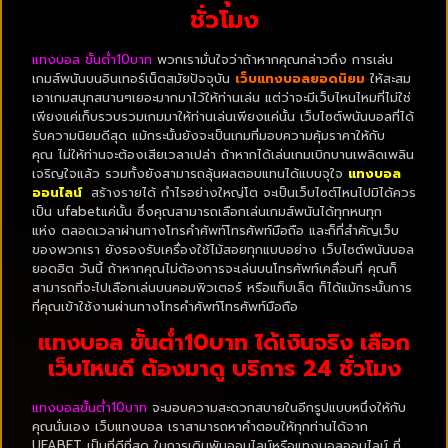
ชั่วโมง
แทงบอล ขั้นต่ำ10บาท
พวกเรา
มั่นใจว่า
ถ้าหาก
คุณ
กล่าวถึง
การ
เล่น
เกมส์
พนัน
บน
อินเทอร์เน็ต
สมัยปัจจุบัน
เว็บแทงบอลยอดนิยม
ให้
สะสม
เอา
เกม
สนุกสนาน
ๆ
เยอะมาก
มา
ไว้
ให้ท่าน
เล่น
แต่ว่า
จะ
มี
เว็บ
ไหน
ไหม
ที่
ไม่ใช่
เพียงแค่
เก็บรวบรวม
เกม
มา
ให้ท่าน
เล่น
เพียงแค่นั้น
เว็บไซต์
พนันบอล
ที่ได้
รับความนิยม
ดี
สุด
แม้กระนั้น
ยัง
จะ
เป็น
เกม
ที่
มอบ
ความคุ้มราคา
ให้
กับ
คุณ
ไม่
ให้ท่าน
จะต้อง
เสียเวลาเปล่า
ถ้าหาก
ได้
เล่น
เกม
เบิกบาน
เพลิดเพลิน
เจริญใจ
แล้ว
รวมทั้ง
ยัง
สามารถ
ลุ้น
ผลตอบแทน
ได้
แบบ
จุใจ
แทงบอล
ออนไลน์
สร้าง
รายได้
กำไร
อย่างใหญ่โต
จะ
เป็น
เว็บไซต์
ไหน
ไป
มิได้
ควร
เป็น
ufabet
แค่นั้น
ซึ่ง
คุณ
สามารถ
เลือก
เล่น
เกมส์
พนัน
ได้
ทุกหนทุก
แห่ง
ตลอดเวลา
ผ่าน
ทางโท
ร
คำศัพท์
โทรศัพท์มือถือ
และก็
ที่
สำคัญ
เว็บ
ของ
พวกเรา
ยัง
รองรับ
เครื่องใช้ไม้สอย
ทุก
แบบอย่าง
เว็บไซต์
พนันบอล
ยอดฮิต
วันนี้
ถ้าหาก
คุณ
ไม่ต้องการ
จะ
เล่น
บน
โทรศัพท์เคลื่อนที่
คุณ
ก็
สามารถ
ที่จะ
ไป
เลือก
เล่น
บน
คอมพิวเตอร์
หรือ
แท็บเล็ต
ก็ได้
แม้กระนั้น
การ
ที่
คุณ
เข้า
ใช้งาน
ผ่าน
ทางโท
ร
คำศัพท์
โทรศัพท์มือถือ
แทงบอล ขั้นต่ำ10บาท ได้เงินจริง เลือก
เว็บไหนดี ต้องมาดู บริการ 24 ชั่วโมง
แทงบอลขั้นต่ำ10บาท
จะมอบความสะดวกสบายในอีกรูปแบบหนึ่งให้กับ
คุณนั่นเอง เว็บแทงบอล เราสามารถหาคำตอบให้ทุกท่านได้จาก
UFABET
เป็นที่ดีที่สุด ในการเดิมพันออนไลน์หรือแทงบอลออนไลน์ ที่