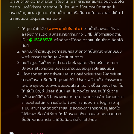
ได้รับความสะดวกสบายในการใช้งาน เพราะสามารถสมัครด้วยตนเองได้
ตลอด เปิดให้ทำรายการทุกวัน ไม่มีวันหยุด ใช้ขั้นตอนน้อยที่สุด ไม่
กรอกข้อมูลเยอะวุ่นวาย ทำทุกขั้นตอนเสร็จสิ้นภายในระยะเวลาไม่เกิน 1
นาทีแน่นอน ไปดูวิธีสมัครกันเลย
ให้คุณเข้าไปยัง
(www.ufa88s.info)
จากนั้นก็จะพบว่ามีราย
ละเอียดการแจ้ง สมัครสมาชิกผ่านทาง LINE มีทั้งการแอดตาม
ID :
@UFA88SV8
หรือคิวอาร์โค้ดสะดวกแบบไหนก็กดเลือกได้
ทันที
คลิกไปที่คำว่าเมนูของการสมัครสมาชิกจากนั้นคุณจะพบกับแบบ
ฟอร์มการกรอกข้อมูลเพื่อยืนยันตัวตน
ลงข้อมูลจริงทั้งหมดไม่ว่าจะเป็นข้อมูลอะไรก็ตามรับรองความ
ปลอดภัยไว้วางใจระบบของเราได้ไม่มีข้อมูลรั่วไหลแน่นอน
เมื่อตรวจสอบทุกอย่างแบบละเอียดแล้วเรียบร้อย ให้กดยืนยัน
การสมัครสมาชิกอีกที คุณจะได้รับ User พร้อมตั้ง Password
เพื่อเข้าสู่ระบบ เดิมพันพนันออนไลน์ ไม่ว่าจะเป็นเกมชนิดไหน ก็มี
ให้เล่นในบัญชี User อันนี้แหละ ไม่ต้องใช้หลายอันให้วุ่นวาย
หลังจากที่มีบัญชีเป็นของตนเอง คุณจะสามารถเข้าเล่นเกมบาคา
ร่าออนไลน์ได้ผ่านทางมือถือ ในหน้าแรกของการ login เข้าสู่
ระบบ สามารถกดจดจำรายละเอียดของการกรอกข้อมูลเอาไว้
ไม่ต้องลงชื่อเข้าใช้งานใหม่อีกรอบ เพิ่มความสะดวกสบายมาก
ขึ้นอีกหลายเท่าตัว แค่มีมือถืออะไรก็ง่ายไปหมด