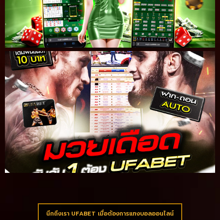
นึกถึงเรา UFABET เมื่อต้องการแทงบอลออนไลน์