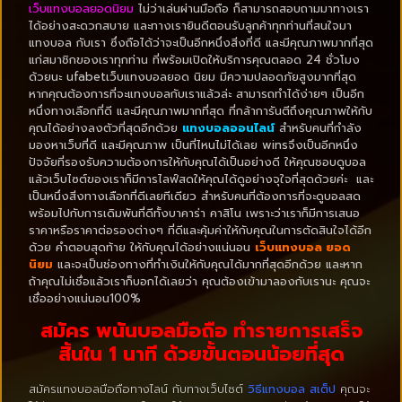
เว็บแทงบอลยอดนิยม
ไม่ว่าเล่นผ่านมือถือ ก็สามารถสอบถามมาทางเรา
ได้อย่างสะดวกสบาย และทางเรายินดีตอนรับลูกค้าทุกท่านที่สนใจมา
แทงบอล กับเรา ซึ่งถือได้ว่าจะเป็นอีกหนึ่งสิ่งที่ดี และมีคุณภาพมากที่สุด
แก่สมาชิกของเราทุกท่าน ที่พร้อมเปิดให้บริการคุณตลอด 24 ชั่วโมง
ด้วยนะ
ufabet
เว็บแทงบอลยอด นิยม มีความปลอดภัยสูงมากที่สุด
หากคุณต้องการที่จะแทงบอลกับเราแล้วล่ะ สามารถทำได้ง่ายๆ เป็นอีก
หนึ่งทางเลือกที่ดี และมีคุณภาพมากที่สุด ที่กล้าการันตีถึงคุณภาพให้กับ
คุณได้อย่างลงตัวที่สุดอีกด้วย
แทงบอลออนไลน์
สำหรับคนที่กำลัง
มองหาเว็บที่ดี และมีคุณภาพ เป็นที่ไหนไม่ได้เลย
wins
จึงเป็นอีกหนึ่ง
ปัจจัยที่รองรับความต้องการให้กับคุณได้เป็นอย่างดี ให้คุณชอบดูบอล
แล้วเว็บไซต์ของเราก็มีการไลฟ์สดให้คุณได้ดูอย่างจุใจที่สุดด้วยค่ะ และ
เป็นหนึ่งสิ่งทางเลือกที่ดีเลยทีเดียว สำหรับคนที่ต้องการที่จะดูบอลสด
พร้อมไปกับการเดิมพันที่ดีทั้งบาคาร่า คาสิโน เพราะว่าเราก็มีการเสนอ
ราคาหรือราคาต่อรองต่างๆ ที่ดีและคุ้มค่าให้กับคุณในการตัดสินใจได้อีก
ด้วย คำตอบสุดท้าย ให้กับคุณได้อย่างแน่นอน
เว็บแทงบอล ยอด
นิยม
และจะเป็นช่องทางที่ทำเงินให้กับคุณได้มากที่สุดอีกด้วย และหาก
ถ้าคุณไม่เชื่อแล้วเราก็บอกได้เลยว่า คุณต้องเข้ามาลองกับเรานะ คุณจะ
เชื่ออย่างแน่นอน100%
สมัคร พนันบอลมือถือ ทำรายการเสร็จ
สิ้นใน 1 นาที ด้วยขั้นตอนน้อยที่สุด
สมัครแทงบอลมือถือทางไลน์ กับทางเว็บไซต์
วิธีแทงบอล สเต็ป
คุณจะ