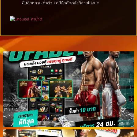
ขึ้นอีกหลายเท่าตัว แค่มีมือถืออะไรก็ง่ายไปหมด