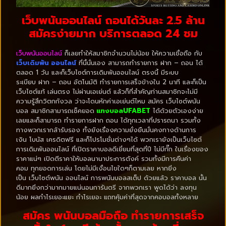
เว็บพนันออนไลน์ ถอนได้วันละ 2.5 ล้าน
สมัครง่ายมาก บริการตลอด 24 ชม
เว็บพนันออนไลน์
ก็เลย
ทำให้
สมาชิก
จำนวนไม่น้อย
ให้
ความเชื่อถือ
กับ
เว็บเดิมพัน ออนไลน์
ที่
นี้
นั่นเอง
สามารถ
ทำ
รายการ
ฝาก
–
ถอน
ได้
ตลอด
1 วัน
และก็
เว็บไซต์
การเดิมพัน
ออนไลน์
ตรงนี้
มีระบบ
ระเบียบ
ฝาก
–
ถอน
อัตโนมัติ
ทำ
รายการ
เสร็จ
ข้างใน
2
นาที
และก็
เป็น
เว็บไซต์
แท้
เล่น
ตรง
ไม่
ผ่าน
เอเย่นต์
แล้วก็
ที่
สำคัญ
ท่าน
สมาชิก
จะ
ไม่มี
ความรู้สึกวิตกกังวล
ว่า
จะ
โดน
หัก
ค่า
เอเย่นต์
ไหม
สมัคร
เว็บไซต์
พนัน
บอล
สมาชิก
สามารถ
เช็ค
ยอด
แทงบอลUFABET
ได้
ด้วย
ตัวเอง
ง่าย
เลย
และก็
สามารถ
ทำ
รายการ
ฝาก
ถอน
ได้
ทุกเวลา
ที่
ปรารถนา
รวมทั้ง
ทาง
พวกเรา
กล้า
รับรอง
ทั้งยัง
เรื่อง
ความยั่งยืนมั่นคง
ทางด้านการ
เงิน
โบนัส
เครดิต
ฟรี
และก็
โปรโมชั่น
ต่างๆ
ได้
พวกเรา
ยัง
เป็น
เว็บไซต์
การเดิมพัน
ออนไลน์
ที่
เปิด
ราคา
บอล
ดีเยี่ยมที่สุด
ที่
ปี
ไม่มี
กั๊ก
ใน
เรื่อง
ของ
ราคา
แน่ๆ
เปิด
ตีราคาให้
บอล
นานาประการ
ตังค์
รวมทั้ง
มีการ
คืน
ค่า
คอม
ทุก
ยอด
การ
เล่น
โดย
ไม่มีเงื่อนไข
ใดๆก็ตาม
เลย
หาก
ยิ่ง
เป็น
เว็บไซต์
พนัน
ออนไลน์
การ
พนันบอล
สเต็ป
ด้วย
แล้ว
ราคา
บอล
นั้น
ดีมากยิ่งกว่า
มากมาย
แน่นอน
การัน
ตรี
จาก
พวกเรา
พูดได้ว่า
ลงทุน
น้อย
ผลกำไร
เยอะแยะ
กำไรเยอะ แถทคุ้มค่าที่สุดจากคอบอลทั้งหลาย
สมัคร พนันบอลมือถือ ทำรายการเสร็จ