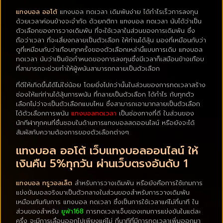
แทงบอล ออโต้
แทงบอล ทดเวลา เดิมพันง่าย ได้กำไรเร็วการลงทุน
ด้วยเวลาค่อนข้างจะจำกัด ด้วยกติกา แทงบอล ทดเวลา นับได้ว่าเป็น
ตัวเลือกของการวางเดิมพัน ที่จะใช้เวลาในส่วนของการเดิมพัน ซึ่ง
ถือว่าเวลา ที่จะเสี่ยงกลายเป็นตัวเลือก ให้ท่านได้ลุ้น มองที่เหมือนกับว่า
ดูที่เหมือนกับว่าเกือบทุกครั้งของตัวเลือกเหล่านี้แบบการเดิม แทงบอล
ทดเวลา นับว่าเป็นข้อกำหนดของการลงทุนซึ่งมีเวลาก็เสมือนข้างเกือบ
ที่สามารถจะช่วยทำให้ผู้พนันสามารถกลายเป็นตัวเลือก
ที่ดีให้เกิดขึ้นได้ไม่ใช่น้อย โดยยิ่งไปกว่านั้นในส่วนของการทดเวลาสร้าง
ช่องให้แก่ท่านได้ลุ้นการพนัน ที่กลายเป็นตัวเลือก ได้กำไร กับทุกตัว
เลือกไม่ว่าจะเป็นตัวเลือกแบบไหน ซึ่งสามารถเอามากลายเป็นตัวเลือก
ได้ตัวเลือกการพนัน
แทงบอลทดเวลา
เป็นช่องทางที่ดี ในส่วนของ
นักกีฬาทุกคนที่ชื่นชอบในด้านการแทงบอลสดออนไลน์ หรือยังจะได้
สัมผัสกับความต้องการของตัวเลือกต่างๆ
แทงบอล ออโต้ เว็บแทงบอลออนไลน์ ให้
เงินคืน 5%ทุกวัน ผ่านเว็บตรงอันดับ 1
แทงบอล ทรูวอลเล็ต
สำหรับการวางเดิมพัน หรือยังคือการใช้เกมการ
แข่งขันบอลจริงมาเป็นตัวกลางในส่วนของสำหรับการวางเดิมพัน
เหมือนกันกับการ แทงบอล ทดเวลา ซึ่งเป็นการใช้เวลาแค่ไม่กี่นาที ใน
ส่วนของสำหรับ
ยูฟ่า168
การทดเวลาเจ็บของเกมการแข่งขันในแต่ละ
ครึ่ง จะมีการเลื่อนออกไปเพียงแค่ไม่ กี่นาทีที่มีการทดเวลาเพิ่มออกมา