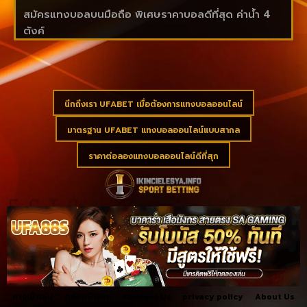
สมัครแทงบอลบนมือถือ พิเศษราคาบอลดีที่สุด ค่าน้ำ 4
ตังค์
นึกถึงเรา UFABET เมื่อต้องการแทงบอลออนไลน์
มาตรฐาน UFABET แทงบอลออนไลน์แบบสากล
ราคาต่อลองแทงบอลออนไลน์ดีที่สุก
ทางเข้าเล่น
กลับหน้าแรก
Contact Us
privacy policy
About Us