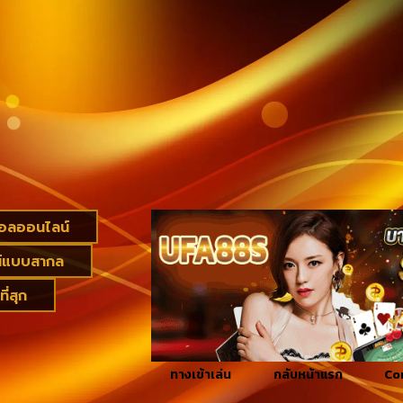
บอลออนไลน์
์แบบสากล
่สุก
ทางเข้าเล่น
กลับหน้าแรก
Co