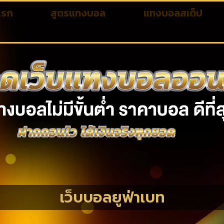
แรก
สูตรแทงบอล
แทงบอลสเต็ป
เว็บบอลยูฟ่าเบท