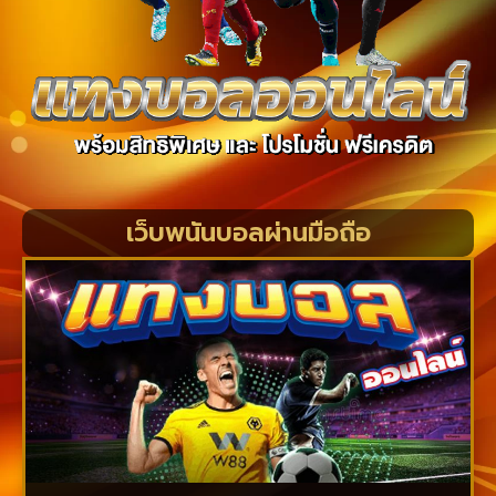
เว็บพนันบอลผ่านมือถือ