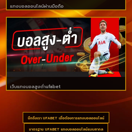
แทงบอลออนไลน์ผ่านมือถือ
เว็บแทงบอลสูงต่ำufabet
นึกถึงเรา UFABET เมื่อต้องการแทงบอลออนไลน์
มาตรฐาน UFABET แทงบอลออนไลน์แบบสากล