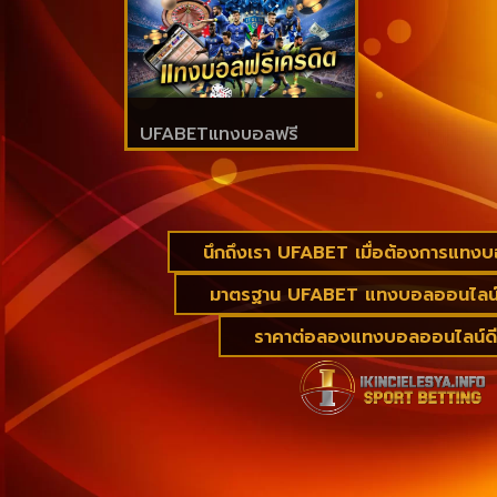
UFABETแทงบอลฟรี
นึกถึงเรา UFABET เมื่อต้องการแทง
มาตรฐาน UFABET แทงบอลออนไลน
ราคาต่อลองแทงบอลออนไลน์ดีที