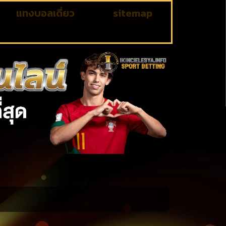
แทงบอลเดี่ยว
sitemap