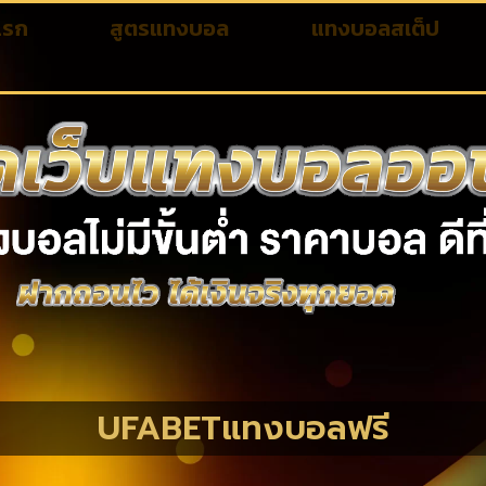
แรก
สูตรแทงบอล
แทงบอลสเต็ป
UFABETแทงบอลฟรี