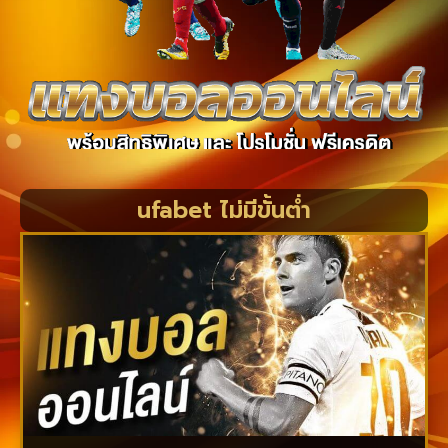
ufabet ไม่มีขั้นต่ำ