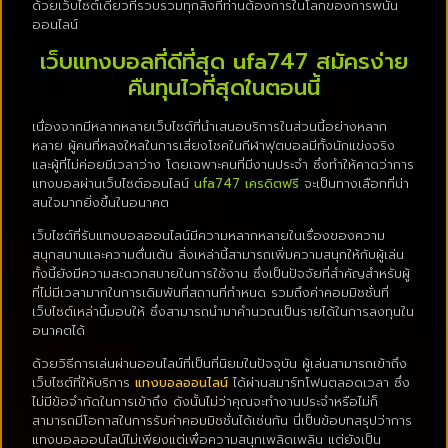
ด้วยเว็บไซต์เดียวที่รวบรวมทุกสิ่งที่ท่านต้องการในโลกของการพนัน
ออนไลน์
เว็บแทงบอลที่ดีที่สุด ufa747 สมัครง่าย
คืนทุนไวที่สุดในตอนนี้
เนื่องจากมีหลากหลายเว็บไซต์ที่นำเสนอบริการในส่วนนี้อย่างหลาก
หลาย ผู้คนที่หลงใหลในการเสี่ยงโชคในกีฬาฟุตบอลมีทั้งนักแข่งจริง
และผู้ที่ไม่ค่อยมีเวลาว่าง โดยเฉพาะคนที่มีงานประจำ ซึ่งทำให้คาดว่าการ
แทงบอลผ่านเว็บไซต์ออนไลน์
ufa747 เครดิตฟรี
จะเป็นทางเลือกที่น่า
สนใจมากยิ่งขึ้นในอนาคต
เว็บไซต์ที่รับแทงบอลออนไลน์มีความหลากหลายในเรื่องของความ
สนุกสนานและความตื่นเต้น สิ่งเหล่านี้สามารถเพิ่มความสนุกให้กับผู้เล่น
ทั้งนี้ยังมีความสะดวกสบายในการใช้งาน ซึ่งเป็นปัจจัยที่สำคัญสำหรับผู้
ที่ไม่มีเวลามากในการเดิมพันที่สถานที่กำหนด รวมถึงค่าคอมมิชชั่นที่
เว็บไซต์เหล่านี้มอบให้ ซึ่งสามารถนำมาคำนวณเป็นรายได้ในการลงทุนใน
อนาคตได้
ด้วยวิธีการเล่นผ่านออนไลน์ที่เป็นที่นิยมในปัจจุบัน ผู้เล่นสามารถเข้าถึง
เว็บไซต์ที่ให้บริการ
แทงบอลออนไลน์
ได้ผ่านสมาร์ทโฟนตลอดเวลา ซึ่ง
ไม่มีข้อจำกัดในการเข้าถึง ดังนั้นไม่ว่าคุณจะทำงานประจำหรือไม่ก็
สามารถมีโอกาสในการรับค่าคอมมิชชั่นได้เช่นกัน นี่เป็นข้อบทสรุปว่าการ
แทงบอลออนไลน์ไม่เพียงแต่เพื่อความสนุกเพลิดเพลิน แต่ยังเป็น