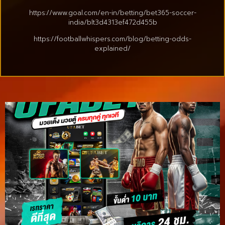
https://www.goal.com/en-in/betting/bet365-soccer-
india/blt3d4313ef472d455b
https://footballwhispers.com/blog/betting-odds-
explained/