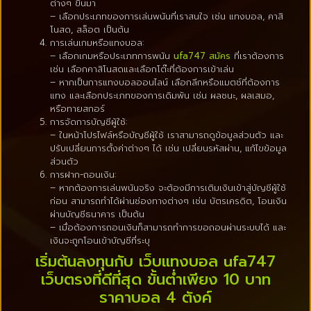
ต่างๆ ขึ้นมา
– เลือกประเภทของการเล่นพนันที่เราสนใจ เช่น แทงบอล, คาสิ
โนสด, สล็อต เป็นต้น
การเล่นเกมหรือแทงบอล:
– เลือกเกมหรือประเภทการพนัน
ufa747 สมัคร
ที่เราต้องการ
เช่น เลือกคาสิโนสดและเลือกโต๊ะที่ต้องการเข้าเล่น
– หากเป็นการแทงบอลออนไลน์ เลือกลีกหรือแมตช์ที่ต้องการ
แทง และเลือกประเภทของการเดิมพัน เช่น ผลชนะ, ผลเสมอ,
หรือทายสกอร์
การจัดการบัญชีผู้ใช้:
– ในหน้าโปรไฟล์หรือบัญชีผู้ใช้ เราสามารถดูข้อมูลส่วนตัว และ
ปรับเปลี่ยนการตั้งค่าต่างๆ ได้ เช่น เปลี่ยนรหัสผ่าน, แก้ไขข้อมูล
ส่วนตัว
การฝาก-ถอนเงิน:
– หากต้องการเล่นพนันจริง จะต้องมีการเติมเงินเข้าสู่บัญชีผู้ใช้
ก่อน สามารถทำได้ผ่านช่องทางต่างๆ เช่น บัตรเครดิต, โอนเงิน
ผ่านบัญชีธนาคาร เป็นต้น
– เมื่อต้องการถอนเงินก็สามารถทำการขอถอนผ่านระบบได้ และ
เงินจะถูกโอนเข้าบัญชีที่ระบุ
เริ่มต้นลงทุนกับ เว็บแทงบอล ufa747
เว็บตรงที่ดีที่สุด ขั้นต่ำเพียง 10 บาท
ราคาบอล 4 ตังค์